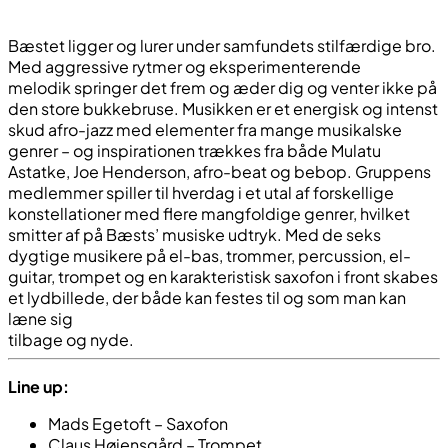
Bæstet ligger og lurer under samfundets stilfærdige bro.
Med aggressive rytmer og eksperimenterende
melodik springer det frem og æder dig og venter ikke på
den store bukkebruse. Musikken er et energisk og intenst
skud afro-jazz med elementer fra mange musikalske
genrer – og inspirationen trækkes fra både Mulatu
Astatke, Joe Henderson, afro-beat og bebop. Gruppens
medlemmer spiller til hverdag i et utal af forskellige
konstellationer med flere mangfoldige genrer, hvilket
smitter af på Bæsts’ musiske udtryk. Med de seks
dygtige musikere på el-bas, trommer, percussion, el-
guitar, trompet og en karakteristisk saxofon i front skabes
et lydbillede, der både kan festes til og som man kan
læne sig
tilbage og nyde.
Line up:
Mads Egetoft – Saxofon
Claus Højensgård – Trompet