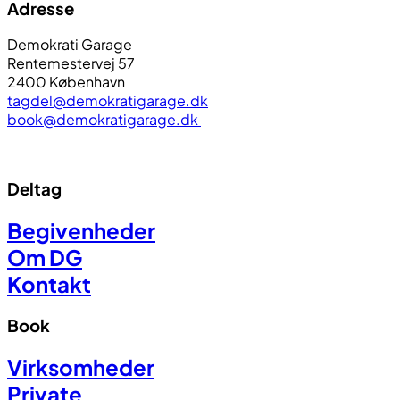
Adresse
Demokrati Garage
Rentemestervej 57
2400 København
tagdel@demokratigarage.dk
book@demokratigarage.dk
Deltag
Begivenheder
Om DG
Kontakt
Book
Virksomheder
Private