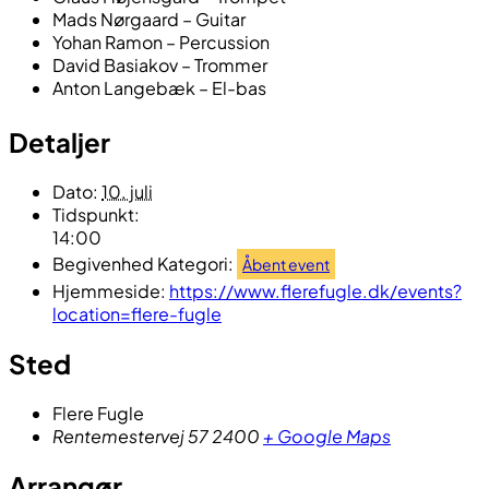
Mads Nørgaard – Guitar
Yohan Ramon – Percussion
David Basiakov – Trommer
Anton Langebæk – El-bas
Detaljer
Dato:
10. juli
Tidspunkt:
14:00
Begivenhed Kategori:
Åbent event
Hjemmeside:
https://www.flerefugle.dk/events?
location=flere-fugle
Sted
Flere Fugle
Rentemestervej 57
2400
+ Google Maps
Arrangør