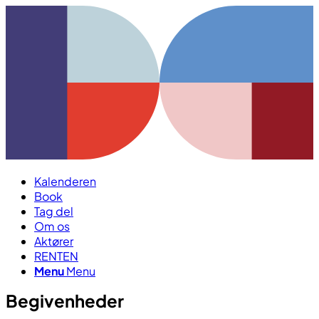
Kalenderen
Book
Tag del
Om os
Aktører
RENTEN
Menu
Menu
Begivenheder