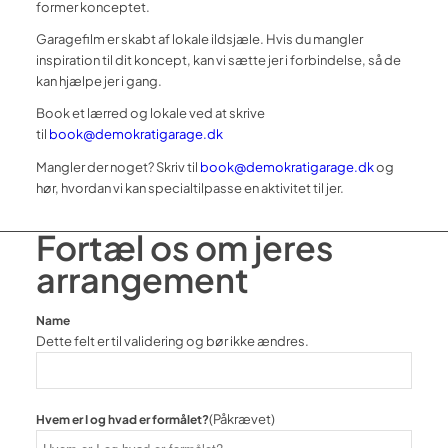
former konceptet.
Garagefilm er skabt af lokale ildsjæle. Hvis du mangler
inspiration til dit koncept,
kan vi sætte jer i forbindelse, så de
kan hjælpe jer i gang.
Book et lærred og lokale ved at skrive
til
book@demokratigarage.dk
Mangler der noget? Skriv til
book@demokratigarage.dk
og
hør, hvordan vi kan specialtilpasse en aktivitet til jer.
Fortæl os om jeres
arrangement
Name
Dette felt er til validering og bør ikke ændres.
(Påkrævet)
Hvem er I og hvad er formålet?