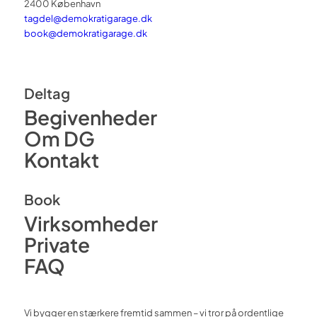
2400 København
tagdel@demokratigarage.dk
book@demokratigarage.dk
Deltag
Begivenheder
Om DG
Kontakt
Book
Virksomheder
Private
FAQ
Vi bygger en stærkere fremtid sammen – vi tror på ordentlige