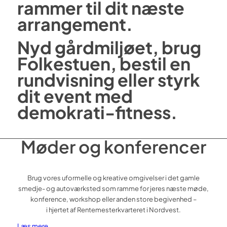
rammer til dit næste
arrangement.
Nyd gårdmiljøet, brug
Folkestuen, bestil en
rundvisning eller styrk
dit event med
demokrati-fitness.
Møder og konferencer
Brug vores uformelle og kreative omgivelser i det gamle
smedje- og autoværksted som ramme for jeres næste møde,
konference, workshop eller anden store begivenhed –
i hjertet af Rentemesterkvarteret i Nordvest.
Læs mere