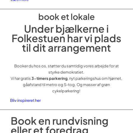
book et lokale
Under bjælkerne i
Folkestuen har vi plads
til dit arrangement
Booker du hos os, støtter du samtidig vores arbejde for at
styrke demokratiet.
Vi har gratis
3-timers parkering
, nyt parkeringshus om hjørnet,
gåafstand til metro og S-tog. Og masser af grøn
cykelparkering!
Bliv inspireret her
Book en rundvisning
eller et foredrag