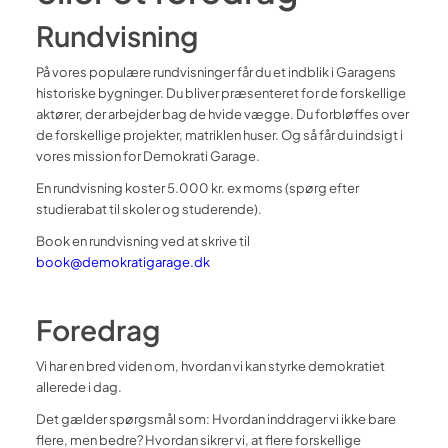
Rundvisning
På vores populære rundvisninger får du et indblik i Garagens
historiske bygninger. Du bliver præsenteret for de forskellige
aktører, der arbejder bag de hvide vægge. Du forbløffes over
de forskellige projekter, matriklen huser. Og så får du indsigt i
vores mission for Demokrati Garage.
En rundvisning koster 5.000 kr. ex moms (spørg efter
studierabat til skoler og studerende).
Book en rundvisning ved at skrive til
book@demokratigarage.dk
Foredrag
Vi har en bred viden om, hvordan vi kan styrke demokratiet
allerede i dag.
Det gælder spørgsmål som: Hvordan inddrager vi ikke bare
flere, men bedre? Hvordan sikrer vi, at flere forskellige