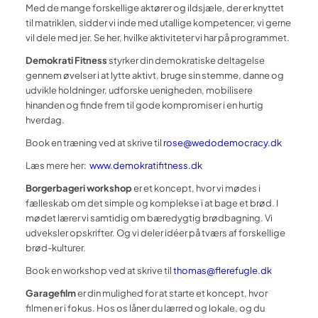
Med de mange forskellige aktører og ildsjæle, der er knyttet
til matriklen, sidder vi inde med utallige kompetencer, vi gerne
vil dele med jer. Se her, hvilke aktiviteter vi har på programmet.
Demokrati Fitness
styrker din demokratiske deltagelse
gennem øvelser i at lytte aktivt, bruge sin stemme, danne og
udvikle holdninger, udforske uenigheden, mobilisere
hinanden og finde frem til gode kompromiser i en hurtig
hverdag.
Book en træning ved at skrive til
rose@wedodemocracy.dk
Læs mere her:
www.demokratifitness.dk
Borgerbageri workshop
er et koncept, hvor vi mødes i
fælleskab om det simple og komplekse i at bage et brød. I
mødet lærer vi samtidig om bæredygtig brødbagning. Vi
udveksler opskrifter. Og vi deler idéer på tværs af forskellige
brød-kulturer.
Book en workshop ved at skrive til
thomas@flerefugle.dk
Garagefilm
er din mulighed for at starte et koncept, hvor
filmen er i fokus. Hos os låner du lærred og lokale, og du