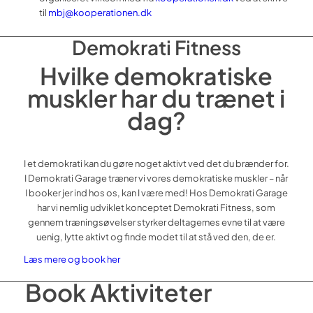
til
mbj@kooperationen.dk
Demokrati Fitness
Hvilke demokratiske
muskler har du trænet i
dag?
I et demokrati kan du gøre noget aktivt ved det du brænder for.
I Demokrati Garage træner vi vores demokratiske muskler – når
I booker jer ind hos os, kan I være med!
Hos Demokrati Garage
har vi nemlig udviklet konceptet Demokrati Fitness, som
gennem træningsøvelser styrker deltagernes evne til at være
uenig, lytte aktivt og finde modet til at stå ved den, de er.
Læs mere og book her
Book Aktiviteter