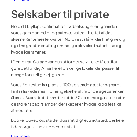
Selskaber til private
Hold dit bryllup, konfirmation, fødselsdag eller lignende i
vores
gamle smedje- og autoværksted. I hjertet af det
skønne Rentemesterkvarter i Nordvest står vi klar til at give dig
og dine gæster en uforglemmelig oplevelse i autentiske og
hyggelige rammer.
I Demokrati Garage kan du stå for det selv – eller få os til at
gøre det for dig.
Vi har flere forskellige lokaler der passer til
mange forskellige lejligheder.
Vores Folkestue har plads til 100 spisende gæster og har et
fantastisk udeareal i forlængelse heraf, hvor Garagebaren kan
åbnes. I Værkstedet kan der sidde 50 spisende gæster under
de store rispapirslamper, der skaber en hyggelig og festligt
atmosfære.
Booker du ved os, støtter du samtidigt et unikt sted, der hele
tiden søger at udvikle demokratiet.
Læs mere