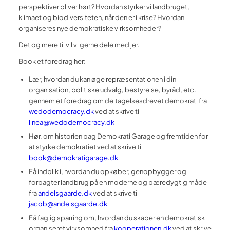
perspektiver bliver hørt? Hvordan styrker vi landbruget,
klimaet og biodiversiteten, når den er i krise? Hvordan
organiseres nye demokratiske virksomheder?
Det og mere til vil vi gerne dele med jer.
Book et foredrag her:
Lær, hvordan du kan øge repræsentationen i din
organisation, politiske udvalg, bestyrelse, byråd, etc.
gennem et foredrag om deltagelsesdrevet demokrati fra
wedodemocracy.dk
ved at skrive til
linea@wedodemocracy.dk
Hør, om historien bag Demokrati Garage og fremtiden for
at styrke demokratiet ved at skrive til
book@demokratigarage.dk
Få indblik i, hvordan du opkøber, genopbygger og
forpagter landbrug på en moderne og bæredygtig måde
fra
andelsgaarde.dk
ved at skrive til
jacob@andelsgaarde.dk
Få faglig sparring om, hvordan du skaber en demokratisk
organiseret virksomhed fra
kooperationen.dk
ved at skrive