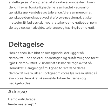
af deltagelse. Vi er optaget af at skabe et mødested i byen,
der omfavner forskellighederne i samfundet – et rum for
gensidig anerkendelse og tolerance. Vi er sammen om at
genskabe demokratiet ved at afprøve nye demokratiske
metoder. Et fællesskab, hvor vi styrker demokratiet gennem
deltagelse, samarbejde, tolerance og træning i demokrati.
Deltagelse
Hos os er du ikke blot en besøgende, der kigger på
demokrati – hos os er du en deltager, og du får mulighed for at
”gå til” demokratiet. Vi ønsker at alle kan deltage aktivt på
Demokrati Garage og få mulighed for at træne deres
demokratiske muskler. For ligesom vores fysiske muskler, så
skal vores demokratiske muskler løbende trænes og
vedligeholdes.
Adresse
Demokrati Garage
Rentemestervej 57