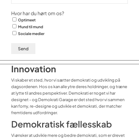
Hvor har du hørt om os?
Optimeet
Mund til mund
Sociale medier
Innovation
Vi skaber et sted, hvor vi sætter demokrati og udvikling på
dagsordenen. Hos os kan alle ytre deres holdninger, og træne
at lytte til andres perspektiver. Demokrati er noget vi har
designet – og Demokrati Garage er det sted hvor vi sammen
kan forny, re-designe og udvikle et demokrati, der matcher
fremtidens udfordringer.
Demokratisk fællesskab
Vi ønsker at udvikle mere og bedre demokrati, som er drevet