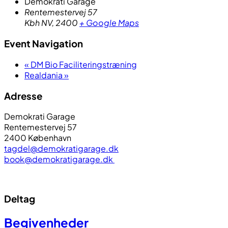
Demokrati Garage
Rentemestervej 57
Kbh NV
,
2400
+ Google Maps
Event Navigation
«
DM Bio Faciliteringstræning
Realdania
»
Adresse
Demokrati Garage
Rentemestervej 57
2400 København
tagdel@demokratigarage.dk
book@demokratigarage.dk
Deltag
Begivenheder