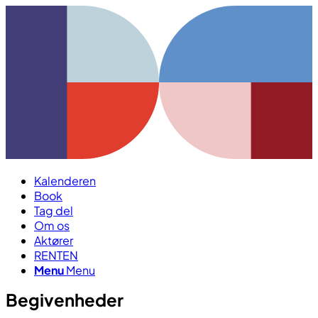
Kalenderen
Book
Tag del
Om os
Aktører
RENTEN
Menu
Menu
Begivenheder