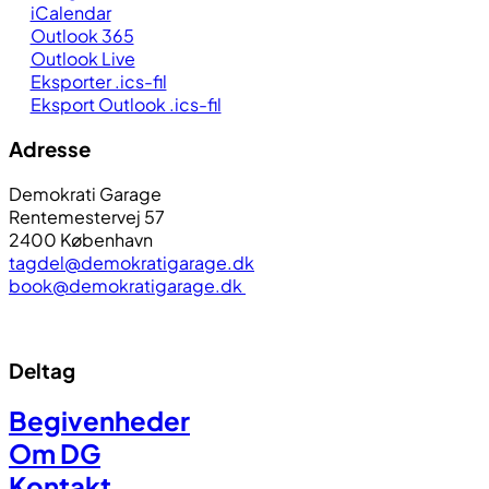
iCalendar
Outlook 365
Outlook Live
Eksporter .ics-fil
Eksport Outlook .ics-fil
Adresse
Demokrati Garage
Rentemestervej 57
2400 København
tagdel@demokratigarage.dk
book@demokratigarage.dk
Deltag
Begivenheder
Om DG
Kontakt