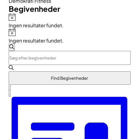
Demokrati Fitness
Begivenheder
Notice
Ingen resultater fundet.
Notice
Ingen resultater fundet.
Begivenheder
Søg
Skriv
Søgning
efter
nøgleord.
begivenheder
og
Søg
efter
visninger
Find Begivenheder
Begivenheder
Navigation
på
Begivenhed
nøgleord.
Liste
Visninger
Navigation