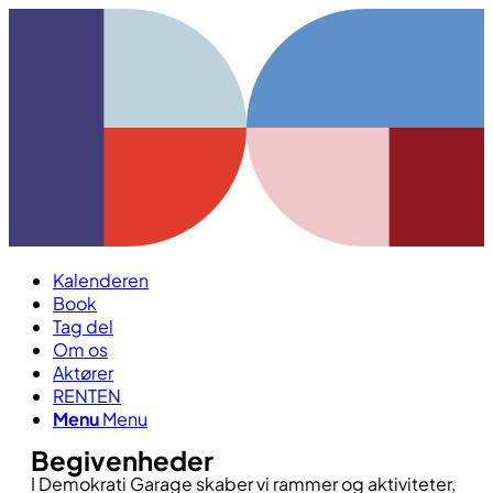
Kalenderen
Book
Tag del
Om os
Aktører
RENTEN
Menu
Menu
Begivenheder
I Demokrati Garage skaber vi rammer og aktiviteter,